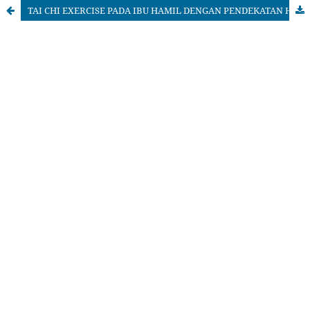
TAI CHI EXERCISE PADA IBU HAMIL DENGAN PENDEKATAN HOLISTIC CARE