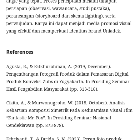
angle yang tepat. Proses penciptaan melalui tahapan
persiapan (observasi, wawancara, studi pustaka),
perancangan (storyboard dan skema lighting), serta
perwujudan. Karya ini dapat menjadi media promosi visual
yang efektif dan memperkuat identitas brand Uniadek.
References
Agusta, R., & Fatkhurohman, A. (2019, December).
Pengembangan Fotografi Produk dalam Pemasaran Digital
Produk Konveksi Zubs di Yogyakarta. In Prosiding Seminar
Hasil Pengabdian Masyarakat (pp. 313-318).
Cikita, A., & Murwonugroho, W. (2018, October). Analisis
Kebaruan Komposisi Simetrik Pada Kedinamisan Visual Film
“Fantastic Mr. Fox”. In Prosiding Seminar Nasional
Cendekiawan (pp. 873-878).
Febriyanti, T., & Farida, S. N. (2023). Peran foto produk