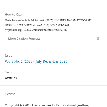
How to Cite
Haris Fernando, & Fadri Rahmat. (2025). UNIADEK DALAM FOTOGRAFI
PRODUK.
EZRA SCIENCE BULLETIN
,
3
(2), 1519–1528.
https://doi.org/10.58526/ezrasciencebulletin.v3i2.413
More Citation Formats
Issue
Vol. 3 No. 2 (2025): July-December 2025
Section
Articles
License
Copyright (c) 2025 Haris Fernando, Fadri Rahmat (Author)